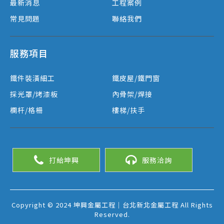
最新消息
工程案例
常見問題
聯絡我們
服務項目
鐵件裝潢細工
鐵皮屋/鐵門窗
採光罩/烤漆板
內骨架/焊接
欄杆/格柵
樓梯/扶手
打給坤興
服務洽詢
Copyright © 2024 坤興金屬工程｜台北新北金屬工程 All Rights
Reserved.