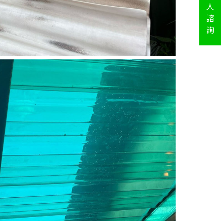
人
諮
詢