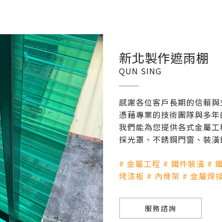
新北製作遮雨棚
QUN SING
感謝各位客戶長期的信賴與
憑藉專業的技術團隊與多年
我們能為您提供各式金屬工
採光罩、不銹鋼門窗、裝潢
# 金屬工程 # 鐵件裝潢 # 
烤漆板 # 內骨架 # 金屬焊接 
服務諮詢