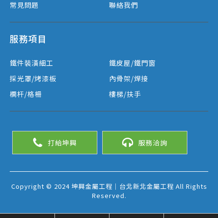
常見問題
聯絡我們
服務項目
鐵件裝潢細工
鐵皮屋/鐵門窗
採光罩/烤漆板
內骨架/焊接
欄杆/格柵
樓梯/扶手
打給坤興
服務洽詢
Copyright © 2024 坤興金屬工程｜台北新北金屬工程 All Rights
Reserved.