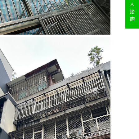
人
諮
詢